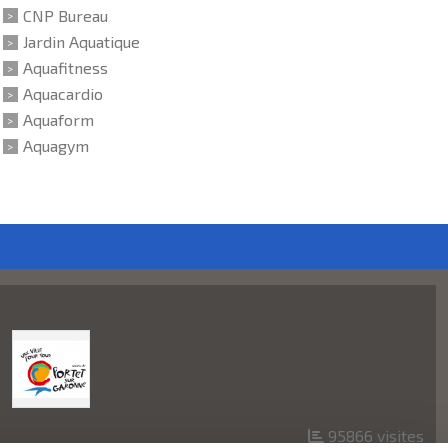
CNP Bureau
Jardin Aquatique
Aquafitness
Aquacardio
Aquaform
Aquagym
95866
visites