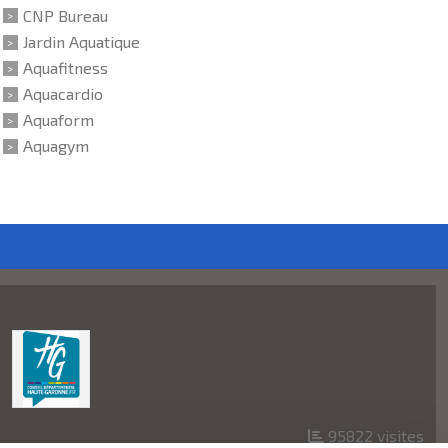
CNP Bureau
Jardin Aquatique
Aquafitness
Aquacardio
Aquaform
Aquagym
95822
visites