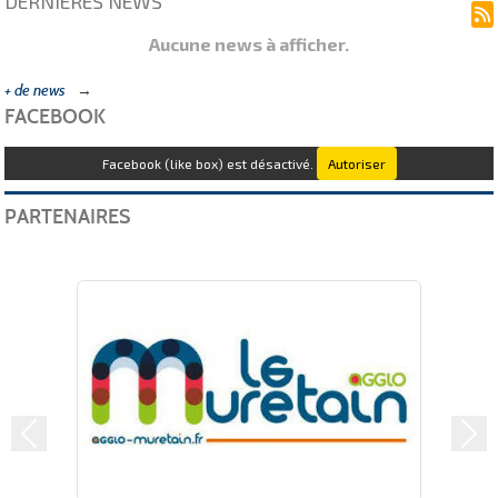
DERNIÈRES NEWS
Aucune news à afficher.
+ de news
FACEBOOK
Facebook (like box) est désactivé.
Autoriser
PARTENAIRES
Précedent
Sui